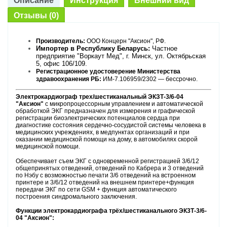
Описание
Инструкция
Внешний вид
Отзывы (0)
Производитель:
ООО Концерн "Аксион", РФ.
Импортер в Республику Беларусь:
Частное
предприятие "Воркаут Мед", г. Минск, ул. Октябрьская
5, офис 106/109.
Регистрационное удостоверение Министерства
здравоохранения РБ:
ИМ-7.106959/2302 — бессрочно.
Электрокардиограф трех/шестиканальный ЭКЗТ-3/6-04
"Аксион"
с микропроцессорным управлением и автоматической
обработкой ЭКГ предназначен для измерения и графической
регистрации биоэлектрических потенциалов сердца при
диагностике состояния сердечно-сосудистой системы человека в
медицинских учреждениях, в медпунктах организаций и при
оказании медицинской помощи на дому, в автомобилях скорой
медицинской помощи.
Обеспечивает съем ЭКГ с одновременной регистрацией 3/6/12
общепринятых отведений, отведений по Кабрера и 3 отведений
по Нэбу с возможностью печати 3/6 отведений на встроенном
принтере и 3/6/12 отведений на внешнем принтере+функция
передачи ЭКГ по сети GSM + функция автоматического
построения синдромального заключения.
Функции электрокардиографа трёх/шестиканального ЭК3Т-3/6-
04 "Аксион":