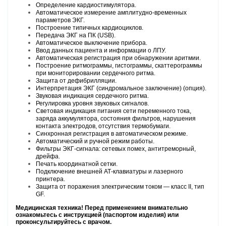
Определение кардиостимулятора.
Автоматическое измерение амплитудно-временных
параметров ЭКГ.
Построение типичных кардиоциклов.
Передача ЭКГ на ПК (USB).
Автоматическое выключение прибора.
Ввод данных пациента и информации о ЛПУ.
Автоматическая регистрация при обнаружении аритмии.
Построение ритмограммы, гистограммы, скаттерограммы
при мониторировании сердечного ритма.
Защита от дефибрилляции.
Интерпретация ЭКГ (синдромальное заключение) (опция).
Звуковая индикация сердечного ритма.
Регулировка уровня звуковых сигналов.
Световая индикация питания сети переменного тока,
заряда аккумулятора, состояния фильтров, нарушения
контакта электродов, отсутствия термобумаги.
Синхронная регистрация в автоматическом режиме.
Автоматический и ручной режим работы.
Фильтры ЭКГ-сигнала: сетевых помех, антитреморный,
дрейфа.
Печать координатной сетки.
Подключение внешней АТ-клавиатуры и лазерного
принтера.
Защита от поражения электрически
м током — класс II, тип
GF.
Медицинская техника! Перед применением внимательно
ознакомьтесь с инструкцией (паспортом изделия) или
проконсультируйтесь с врачом.