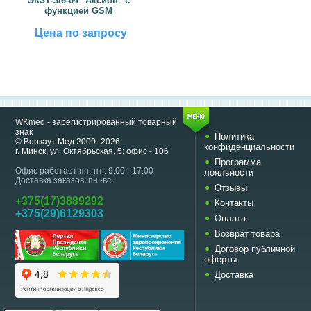
ЭКЗТ-3/6-04 "Аксион" с
функцией GSM
Цена по запросу
WKmed - зарегистрированный товарный
знак
Политика
© Воркаут Мед 2009–2026
конфиденциальности
г. Минск, ул. Октябрьская, 5; офис - 106
Программа
Офис работает пн.-пт.: 9:00 - 17:00
лояльности
Доставка заказов: пн.-вс.
Отзывы
+375(17)3889292
Контакты
+375(29)6129303
Оплата
Возврат товара
Договор публичной
оферты
Доставка